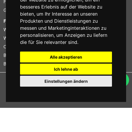
Finanzierung
besseres Erlebnis auf der Website zu
Gebrauchtartikel
bieten
,
um Ihr Interesse an unseren
Produkten und Dienstleistungen zu
FOTOCOLOMBO.IT
messen und Marketinginteraktionen zu
Wer wir sind
personalisieren
,
um Anzeigen zu liefern
Wo wir sind
die für Sie relevanter sind
.
Oeffnungszeiten
Bewertungen auf Trovaprezzi
Alle akzeptieren
Bewertungen auf Google
Ich lehne ab
Copyright © Fotocolombo Srl - Viale Verdi 95 - 23807 Merate (LC) - P. Iva
Einstellungen ändern
03298370135 - SDI: M5UXCR1
Alle Rechte vorbehalten. Eingetragene Warenzeichen und Marken sind
Eigentum ihrer jeweiligen Inhaber.
Ecommerce software by ~madcommerce