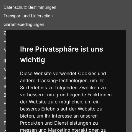
Datenschutz-Bestimmungen
Transport und Lieferzeiten
Garantiebedingungen
Zahlungsbedingungen
Ruecktrittsrecht
Ihre Privatsphäre ist uns
MwSt-Bedingungen
wichtig
INFORMATION
Mietbedingungen
Diese Website verwendet Cookies und
Verkaufsangebote
andere Tracking-Technologien, um Ihr
Sparpakete
Surferlebnis zu folgenden Zwecken zu
verbessern:
um grundlegende Funktionen
Billiger gefunden?
der Website zu ermöglichen
,
um ein
Finanzierung
besseres Erlebnis auf der Website zu
Gebrauchtartikel
bieten
,
um Ihr Interesse an unseren
FOTOCOLOMBO.IT
Produkten und Dienstleistungen zu
messen und Marketinginteraktionen zu
Wer wir sind