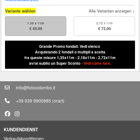
Variante wählen
Alle Varianten anzeigen >
1.35 x 11m
2.72 x 11m
€ 49,99
€ 72,00
Grande Promo fondali.
Vedi elenco
Acquistando 2 fondali o multipli a scelta
fra queste misure 1,35x11m - 2,18x11m - 2,72x11m
avrai subito un Super Sconto
-
Vedi come fare
.
info@fotocolombo.it
+39 039 9900885
(orari)
KUNDENDIENST
Verkaufskonditionen