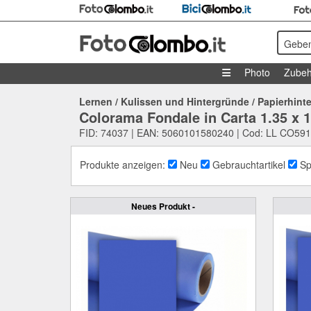
Geben
Photo
Zubeh
Lernen
/
Kulissen und Hintergründe
/
Papierhint
Colorama Fondale in Carta 1.35 x
FID: 74037 | EAN: 5060101580240 | Cod: LL CO591
Produkte anzeigen:
Neu
Gebrauchtartikel
Sp
Neues Produkt -