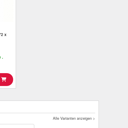
72 x
 .
Alle Varianten anzeigen >