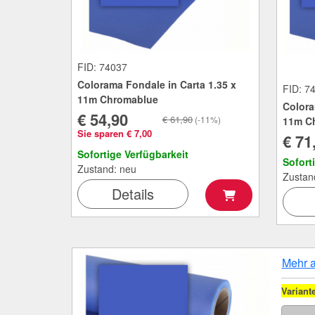
FID: 74037
Colorama Fondale in Carta 1.35 x
FID: 7
11m Chromablue
Colora
€ 54,90
€ 61,90
(-11%)
11m C
Sie sparen € 7,00
€ 71
Sofortige Verfügbarkeit
Sofort
Zustand: neu
Zustan
Details
Mehr 
Variant