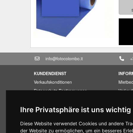
info@fotocolombo.it
+
KUNDENDIENST
INFOR
Verkaufskonditionen
Mietbe
Datenschutz-Bestimmungen
Verkau
Transport und Lieferzeiten
Sparpa
Garantiebedingungen
Billige
Ihre Privatsphäre ist uns wichtig
Zahlungsbedingungen
Finanzi
Diese Website verwendet Cookies und andere Trac
Ruecktrittsrecht
Gebrauc
der Website zu ermöglichen
,
um ein besseres Erle