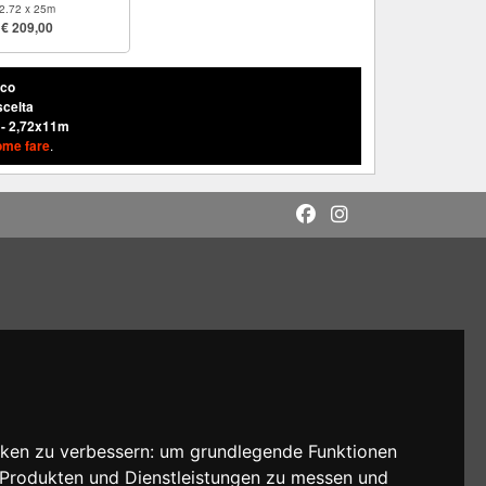
2.72 x 25m
€ 209,00
nco
scelta
 - 2,72x11m
ome fare
.
cken zu verbessern:
um grundlegende Funktionen
n Produkten und Dienstleistungen zu messen und