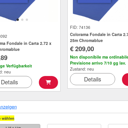
FID: 74136
Colorama Fondale in Carta 2.
4092
25m Chromablue
ma Fondale in Carta 2.72 x
€ 209,00
hromablue
,89
Non disponibile ma ordinabile
Previsione arrivo 7/10 gg lav.
ige Verfügbarkeit
Zustand: neu
d: neu
Details
Details
anzeigen
e wählen
1.35 x 11m