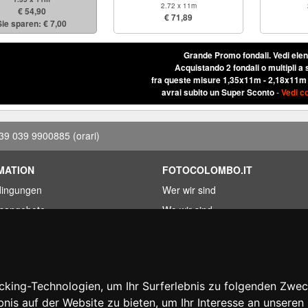
2.72 x 11m
€ 54,90
€ 71,89
Sie sparen: € 7,00
Grande Promo fondali.
Vedi ele
Acquistando 2 fondali o multipli a 
fra queste misure 1,35x11m - 2,18x11m
avrai subito un Super Sconto
-
Vedi c
39 039 9900885
(orari)
MATION
FOTOCOLOMBO.IT
dingungen
Wer wir sind
fsangebote
Wo wir sind
kete
Oeffnungszeiten
r gefunden?
Bewertungen auf Trovaprezzi
erung
Bewertungen auf Google
king-Technologien, um Ihr Surferlebnis zu folgenden Zwe
htartikel
bnis auf der Website zu bieten
,
um Ihr Interesse an unsere