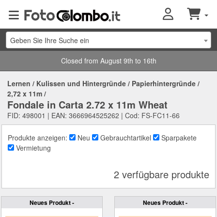
Geben Sie Ihre Suche ein
Closed from August 9th to 16th
Lernen
/
Kulissen und Hintergründe
/
Papierhintergründe
/
2,72 x 11m
/
Fondale in Carta 2.72 x 11m Wheat
FID: 498001 | EAN: 3666964525262 | Cod: FS-FC11-66
Produkte anzeigen:
Neu
Gebrauchtartikel
Sparpakete
Vermietung
2 verfügbare produkte
Neues Produkt -
Neues Produkt -