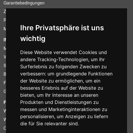
Garantiebedingungen
Zahlungsbedingungen
Ruecktrittsrecht
Ihre Privatsphäre ist uns
MwSt-Bedingungen
wichtig
INFORMATION
Mietbedingungen
Diese Website verwendet Cookies und
Verkaufsangebote
andere Tracking-Technologien, um Ihr
Sparpakete
Surferlebnis zu folgenden Zwecken zu
verbessern:
um grundlegende Funktionen
Billiger gefunden?
der Website zu ermöglichen
,
um ein
Finanzierung
besseres Erlebnis auf der Website zu
Gebrauchtartikel
bieten
,
um Ihr Interesse an unseren
FOTOCOLOMBO.IT
Produkten und Dienstleistungen zu
messen und Marketinginteraktionen zu
Wer wir sind
personalisieren
,
um Anzeigen zu liefern
Wo wir sind
die für Sie relevanter sind
.
Oeffnungszeiten