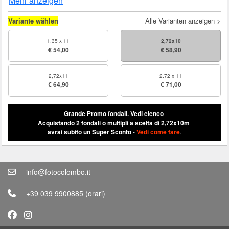
Mehr anzeigen
Variante wählen
Alle Varianten anzeigen >
1.35 x 11
2,72x10
€ 54,00
€ 58,90
2,72x11
2.72 x 11
€ 64,90
€ 71,00
Grande Promo fondali.
Vedi elenco
Acquistando 2 fondali o multipli a scelta di 2,72x10m
avrai subito un Super Sconto
-
Vedi come fare
.
info@fotocolombo.it
+39 039 9900885
(orari)