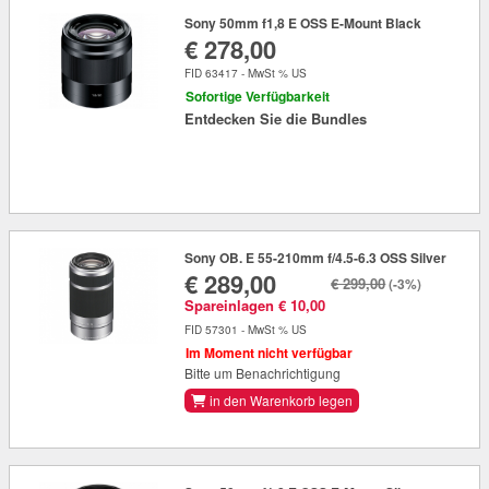
Sony 50mm f1,8 E OSS E-Mount Black
€ 278,00
FID 63417 - MwSt % US
Sofortige Verfügbarkeit
Entdecken Sie die Bundles
Sony OB. E 55-210mm f/4.5-6.3 OSS Silver
€ 289,00
€ 299,00
(-3%)
Spareinlagen € 10,00
FID 57301 - MwSt % US
Im Moment nicht verfügbar
Bitte um Benachrichtigung
in den Warenkorb legen