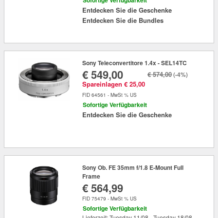
Entdecken Sie die Geschenke
Entdecken Sie die Bundles
Sony Teleconvertitore 1.4x - SEL14TC
€ 549,00
€ 574,00
(-4%)
Spareinlagen € 25,00
FID 64561 - MwSt % US
Sofortige Verfügbarkeit
Entdecken Sie die Geschenke
Sony Ob. FE 35mm f/1.8 E-Mount Full
Frame
€ 564,99
FID 75479 - MwSt % US
Sofortige Verfügbarkeit
Lieferzeit: Tuesday 11/08 - Tuesday 18/08