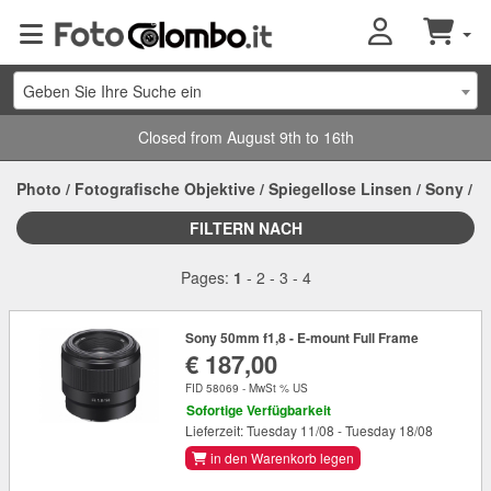
Geben Sie Ihre Suche ein
Closed from August 9th to 16th
Photo
/
Fotografische Objektive
/
Spiegellose Linsen
/
Sony
/
FILTERN NACH
Pages:
1
-
2
-
3
-
4
Sony 50mm f1,8 - E-mount Full Frame
€ 187,00
FID 58069 - MwSt % US
Sofortige Verfügbarkeit
Lieferzeit: Tuesday 11/08 - Tuesday 18/08
in den Warenkorb legen