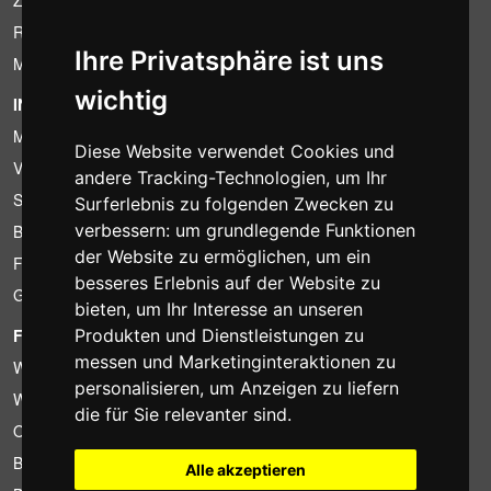
Ruecktrittsrecht
Ihre Privatsphäre ist uns
MwSt-Bedingungen
wichtig
INFORMATION
Mietbedingungen
Diese Website verwendet Cookies und
Verkaufsangebote
andere Tracking-Technologien, um Ihr
Sparpakete
Surferlebnis zu folgenden Zwecken zu
verbessern:
um grundlegende Funktionen
Billiger gefunden?
der Website zu ermöglichen
,
um ein
Finanzierung
besseres Erlebnis auf der Website zu
Gebrauchtartikel
bieten
,
um Ihr Interesse an unseren
FOTOCOLOMBO.IT
Produkten und Dienstleistungen zu
messen und Marketinginteraktionen zu
Wer wir sind
personalisieren
,
um Anzeigen zu liefern
Wo wir sind
die für Sie relevanter sind
.
Oeffnungszeiten
Bewertungen auf Trovaprezzi
Alle akzeptieren