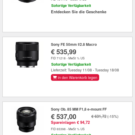
Sofortige Verfügbarkeit
Entdecken Sie die Geschenke
Sony FE 50mm f/2.8 Macro
€ 535,99
FID 71218 - MwSt % US
Sofortige Verfügbarkeit
Lieferzeit: Tuesday 11/08 - Tuesday 18/08
in den Warenkorb legen
Sony Ob. 85 MM F1,8 e-mount FF
€ 537,00
€ 631,72
(-15%)
Spareinlagen € 94,72
FID 65398 - MwSt % US
Sofortige Verfügbarkeit