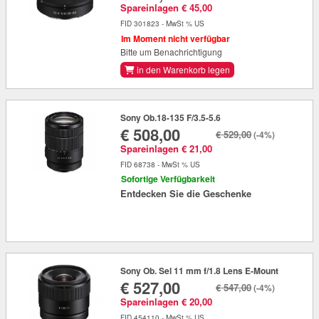
Spareinlagen € 45,00
FID 301823 - MwSt % US
Im Moment nicht verfügbar
Bitte um Benachrichtigung
in den Warenkorb legen
Sony Ob.18-135 F/3.5-5.6
€ 508,00
€ 529,00
(-4%)
Spareinlagen € 21,00
FID 68738 - MwSt % US
Sofortige Verfügbarkeit
Entdecken Sie die Geschenke
Sony Ob. Sel 11 mm f/1.8 Lens E-Mount
€ 527,00
€ 547,00
(-4%)
Spareinlagen € 20,00
FID 454110 - MwSt % US