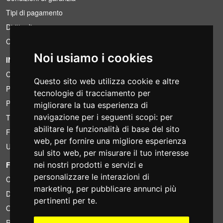
Tipi di pagamento
Diritto di recesso
Condizioni IVA
Noi usiamo i cookies
INFORMAZIONI
Condizioni di noleggio
Questo sito web utilizza cookie e altre
Preventivi
tecnologie di tracciamento per
Pacchetti risparmio
migliorare la tua esperienza di
navigazione per i seguenti scopi:
per
Trovato a meno?
abilitare le funzionalità di base del sito
Finanziamento
web
,
per fornire una migliore esperienza
Usato
sul sito web
,
per misurare il tuo interesse
FOTOCOLOMBO.IT
nei nostri prodotti e servizi e
personalizzare le interazioni di
Chi siamo
marketing
,
per pubblicare annunci più
Dove siamo
pertinenti per te
.
Orari di negozio
Recensioni su Trovaprezzi