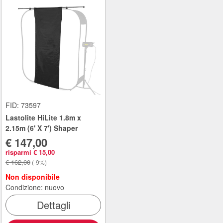
FID: 73597
Lastolite HiLite 1.8m x
2.15m (6' X 7') Shaper
€ 147,00
risparmi € 15,00
€ 162,00
(-9%)
Non disponibile
Condizione: nuovo
Dettagli