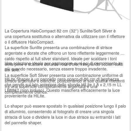
La
Copertura HaloCompact 82 cm
(32'') Sunlite/Soft Silver è
una
copertura sostitutiva o alternativa
da utilizzare con il riflettore
o il diffusore HaloCompact.
La
superficie Sunlite
presenta una combinazione di strisce
argentate e dorate che offrono un
tono riflettente leggermente più
caldo
rispetto al full silver standard. Ideale per
scaldare i toni
Una soluzione ideale per
aggiungere quel po' di riempimento in
della pelle
e scattare durante l'
ora d'oro
, integrando i colori caldi
più
quando necessario, senza essere troppo invadente.
del sole.
La
superficie Soft Silver
presenta una combinazione uniforme di
HiLite Shaper è un pannello nero opaco di 86 cm di larghezza
strisce argentate e bianche, posizionando le sue qualità riflettenti
che pende sul lato anteriore dello sfondo HiLite 1,8 x 2,15 m LL
tra una superficie completamente argentata e una
LB8867 (non incluso). Questo maschera efficacemente la luce
completamente bianca.
proveniente da HiLite.
Lo shaper può essere
spostato in qualsiasi posizione
lungo il palo
di alluminio, consentendo al fotografo di creare una singola
striscia di luce o dividere la luce in due strisce su entrambi i lati
del pannello shaper.