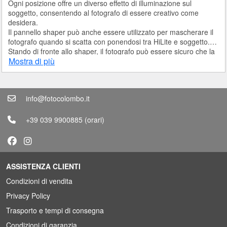
Ogni posizione offre un diverso effetto di illuminazione sul
soggetto, consentendo al fotografo di essere creativo come
desidera.
Il pannello shaper può anche essere utilizzato
per mascherare il
fotografo
quando si scatta con ponendosi tra HiLite e soggetto.
Stando di fronte allo shaper, il fotografo può essere sicuro che la
Mostra di più
sua silhouette non appare come la luce di scatto negli occhi dei
soggetti.
Lo shaper si monta all'HiLite
molto facilmente.
Viene fornito con
un palo di alluminio pieghevole che si aggancia semplicemente
info@fotocolombo.it
alla parte superiore di HiLite e lo shaper quindi si blocca sul palo.
+39 039 9900885
(orari)
ASSISTENZA CLIENTI
Condizioni di vendita
Privacy Policy
Trasporto e tempi di consegna
Condizioni di garanzia