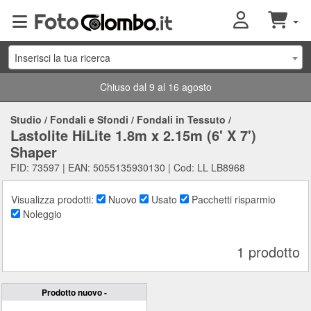
Inserisci la tua ricerca
Chiuso dal 9 al 16 agosto
Studio
/
Fondali e Sfondi
/
Fondali in Tessuto
/
Lastolite HiLite 1.8m x 2.15m (6' X 7')
Shaper
FID: 73597 | EAN: 5055135930130 | Cod: LL LB8968
Visualizza prodotti:
Nuovo
Usato
Pacchetti risparmio
Noleggio
1 prodotto
Prodotto nuovo -