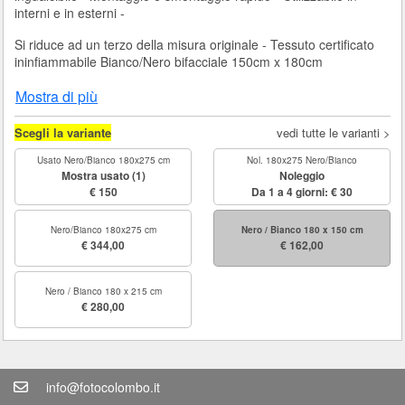
interni e in esterni -
Si riduce ad un terzo della misura originale - Tessuto certificato
ininfiammabile Bianco/Nero bifacciale 150cm x 180cm
Mostra di più
Scegli la variante
vedi tutte le varianti >
Usato Nero/Bianco 180x275 cm
Nol. 180x275 Nero/Bianco
Mostra usato
(1)
Noleggio
€ 150
Da 1 a 4 giorni:
€ 30
Nero/Bianco 180x275 cm
Nero / Bianco 180 x 150 cm
€ 344,00
€ 162,00
Nero / Bianco 180 x 215 cm
€ 280,00
info@fotocolombo.it