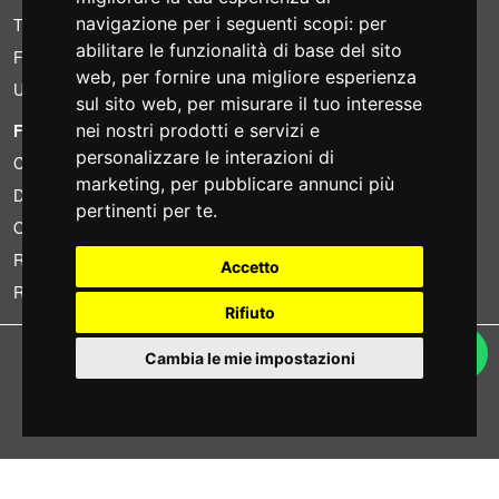
navigazione per i seguenti scopi:
per
Trovato a meno?
abilitare le funzionalità di base del sito
Finanziamento
web
,
per fornire una migliore esperienza
Usato
sul sito web
,
per misurare il tuo interesse
nei nostri prodotti e servizi e
FOTOCOLOMBO.IT
personalizzare le interazioni di
Chi siamo
marketing
,
per pubblicare annunci più
Dove siamo
pertinenti per te
.
Orari di negozio
Recensioni su Trovaprezzi
Accetto
Recensioni su Google
Rifiuto
Copyright © Fotocolombo Srl - Viale Verdi 95 - 23807 Merate (LC) - P. Iva
Cambia le mie impostazioni
03298370135 - SDI: M5UXCR1
Tutti i diritti riservati. Marchi registrati e segni distintivi sono di proprietà dei
rispettivi titolari.
Ecommerce software by ~madcommerce