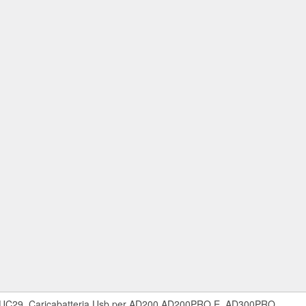
UC29, Caricabatteria Usb per AD200 AD200PRO E, AD300PRO