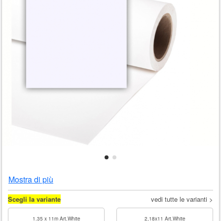
Mostra di più
Scegli la variante
vedi tutte le varianti >
1.35 x 11m Art.White
2,18x11 Art.White