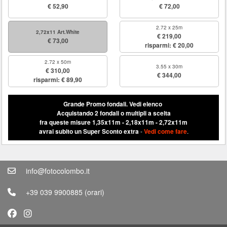
€ 52,90
€ 72,00
2.72 x 25m
2,72x11 Art.White
€ 219,00
€ 73,00
risparmi: € 20,00
2.72 x 50m
3.55 x 30m
€ 310,00
€ 344,00
risparmi: € 89,90
Grande Promo fondali.
Vedi elenco
Acquistando 2 fondali o multipli a scelta
fra queste misure 1,35x11m - 2,18x11m - 2,72x11m
avrai subito un Super Sconto extra
-
Vedi come fare
.
info@fotocolombo.it
+39 039 9900885
(orari)