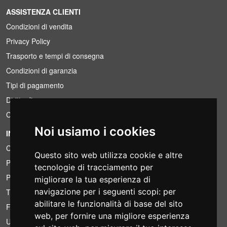
ASSISTENZA CLIENTI
Condizioni di vendita
Privacy Policy
Trasporto e tempi di consegna
Condizioni di garanzia
Tipi di pagamento
Diritto di recesso
Condizioni IVA
Noi usiamo i cookies
INFORMAZIONI
Condizioni di noleggio
Questo sito web utilizza cookie e altre
Preventivi
tecnologie di tracciamento per
Pacchetti risparmio
migliorare la tua esperienza di
navigazione per i seguenti scopi:
per
Trovato a meno?
abilitare le funzionalità di base del sito
Finanziamento
web
,
per fornire una migliore esperienza
Usato