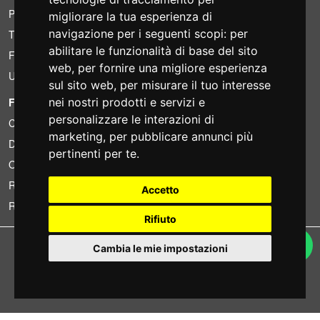
Pacchetti risparmio
migliorare la tua esperienza di
navigazione per i seguenti scopi:
per
Trovato a meno?
abilitare le funzionalità di base del sito
Finanziamento
web
,
per fornire una migliore esperienza
Usato
sul sito web
,
per misurare il tuo interesse
FOTOCOLOMBO.IT
nei nostri prodotti e servizi e
personalizzare le interazioni di
Chi siamo
marketing
,
per pubblicare annunci più
Dove siamo
pertinenti per te
.
Orari di negozio
Recensioni su Trovaprezzi
Accetto
Recensioni su Google
Rifiuto
Copyright © Fotocolombo Srl - Viale Verdi 95 - 23807 Merate (LC) - P. Iva
Cambia le mie impostazioni
03298370135 - SDI: M5UXCR1
Tutti i diritti riservati. Marchi registrati e segni distintivi sono di proprietà dei
rispettivi titolari.
Ecommerce software by ~madcommerce