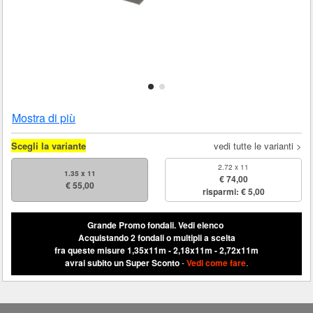
Mostra di più
Scegli la variante
vedi tutte le varianti >
2.72 x 11
1.35 x 11
€ 74,00
€ 55,00
risparmi: € 5,00
Grande Promo fondali.
Vedi elenco
Acquistando 2 fondali o multipli a scelta
fra queste misure 1,35x11m - 2,18x11m - 2,72x11m
avrai subito un Super Sconto
-
Vedi come fare
.