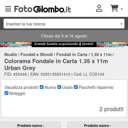
Inserisci la tua ricerca
Chiuso dal 9 al 16 agosto
Studio
/
Fondali e Sfondi
/
Fondali in Carta
/
1,35 x 11m
/
Colorama Fondale in Carta 1.35 x 11m
Urban Grey
FID: 455448 | EAN: 5055135931410 | Cod: LL CO5104
Visualizza prodotti:
Nuovo
Usato
Pacchetti risparmio
Noleggio
2 prodotti
Prodotto nuovo -
Prodotto nuovo -