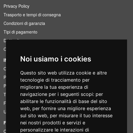
Privacy Policy
Trasporto e tempi di consegna
Condizioni di garanzia
Tipi di pagamento
Diritto di recesso
Condizioni IVA
Noi usiamo i cookies
INFORMAZIONI
Condizioni di noleggio
Questo sito web utilizza cookie e altre
Preventivi
tecnologie di tracciamento per
Pacchetti risparmio
migliorare la tua esperienza di
navigazione per i seguenti scopi:
per
Trovato a meno?
abilitare le funzionalità di base del sito
Finanziamento
web
,
per fornire una migliore esperienza
Usato
sul sito web
,
per misurare il tuo interesse
FOTOCOLOMBO.IT
nei nostri prodotti e servizi e
personalizzare le interazioni di
Chi siamo