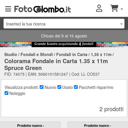
Inserisci la tua ricerca
Chiuso dal 9 al 16 agosto
Studio
/
Fondali e Sfondi
/
Fondali in Carta
/
1,35 x 11m
/
Colorama Fondale in Carta 1.35 x 11m
Spruce Green
FID: 74075 | EAN: 5060101581247 | Cod: LL CO537
Visualizza prodotti:
Nuovo
Usato
Pacchetti risparmio
Noleggio
2 prodotti
Prodotto nuovo -
Prodotto nuovo -