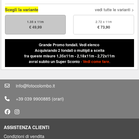
Scegli la variante
vedi tutte le varianti >
1.35 x 11m
2.72 x 11m
€ 49,99
€ 73,90
Grande Promo fondali.
Vedi elenco
Acquistando 2 fondali o multipli a scelta
fra queste misure 1,35x11m - 2,18x11m - 2,72x11m
avrai subito un Super Sconto
-
Vedi come fare
.
info@fotocolombo.it
+39 039 9900885
(orari)
ASSISTENZA CLIENTI
Condizioni di vendita