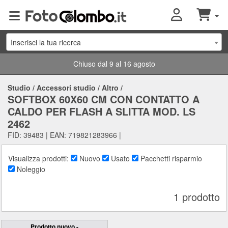
Inserisci la tua ricerca
Chiuso dal 9 al 16 agosto
Studio
/
Accessori studio
/
Altro
/
SOFTBOX 60X60 CM CON CONTATTO A
CALDO PER FLASH A SLITTA MOD. LS
2462
FID: 39483 | EAN: 719821283966 |
Visualizza prodotti:
Nuovo
Usato
Pacchetti risparmio
Noleggio
1 prodotto
Prodotto nuovo -