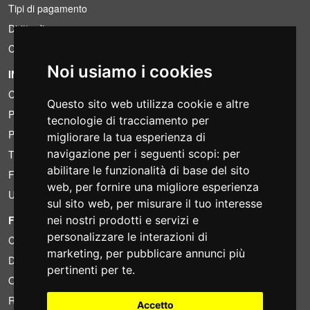
Tipi di pagamento
Diritto di recesso
Condizioni IVA
Noi usiamo i cookies
INFORMAZIONI
Condizioni di noleggio
Questo sito web utilizza cookie e altre
Preventivi
tecnologie di tracciamento per
Pacchetti risparmio
migliorare la tua esperienza di
navigazione per i seguenti scopi:
per
Trovato a meno?
abilitare le funzionalità di base del sito
Finanziamento
web
,
per fornire una migliore esperienza
Usato
sul sito web
,
per misurare il tuo interesse
nei nostri prodotti e servizi e
FOTOCOLOMBO.IT
personalizzare le interazioni di
Chi siamo
marketing
,
per pubblicare annunci più
Dove siamo
pertinenti per te
.
Orari di negozio
Recensioni su Trovaprezzi
Accetto